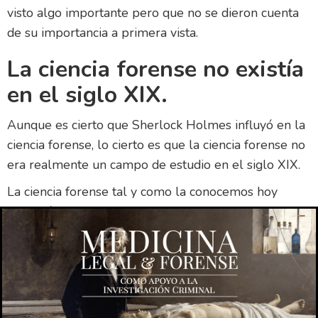
visto algo importante pero que no se dieron cuenta
de su importancia a primera vista.
La ciencia forense no existía
en el siglo XIX.
Aunque es cierto que Sherlock Holmes influyó en la
ciencia forense, lo cierto es que la ciencia forense no
era realmente un campo de estudio en el siglo XIX.
La ciencia forense tal y como la conocemos hoy
empezó a desarrollarse a finales del siglo XIX y
principios del XX. En 1846, el Dr. William A.
Hammond se convirtió en jefe de los médicos
forenses de la ciudad de Nueva York y comenzó a
utilizar los conocimientos médicos para investigar las
muertes sospechosas. También ideó algunas