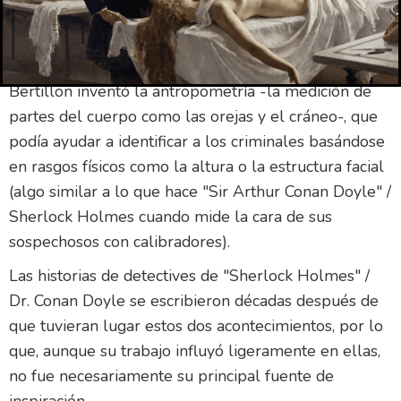
herramientas básicas para el análisis, incluida la toma
de huellas dactilares (un método que había utilizado
previamente en cadáveres). En 1879, Alphonse
Bertillon inventó la antropometría -la medición de
partes del cuerpo como las orejas y el cráneo-, que
podía ayudar a identificar a los criminales basándose
en rasgos físicos como la altura o la estructura facial
(algo similar a lo que hace "Sir Arthur Conan Doyle" /
Sherlock Holmes cuando mide la cara de sus
sospechosos con calibradores).
Las historias de detectives de "Sherlock Holmes" /
Dr. Conan Doyle se escribieron décadas después de
que tuvieran lugar estos dos acontecimientos, por lo
que, aunque su trabajo influyó ligeramente en ellas,
no fue necesariamente su principal fuente de
inspiración.