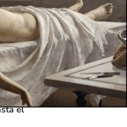
go se
imera arma de
araba flechas
proyectiles
s de fuego
les, como
.
 un
sta el