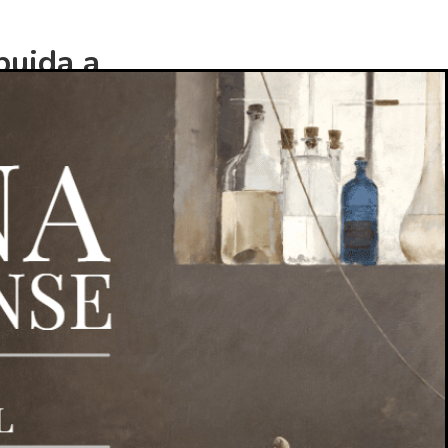
buida a
ón de la
a en China
experimento,
tilizado a lo
nte del
ios diseños.
. También se