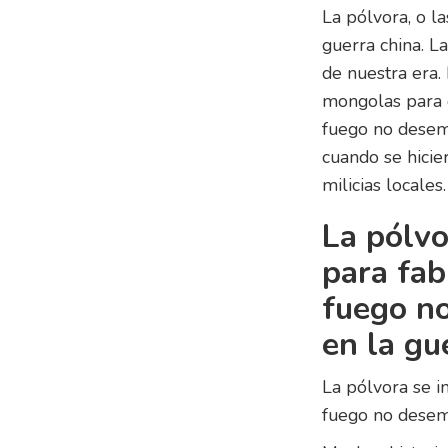
La pólvora, o l
guerra china. L
de nuestra era.
mongolas para d
fuego no desemp
cuando se hicie
milicias locales.
La pólvo
para fab
fuego n
en la gu
La pólvora se i
fuego no desemp