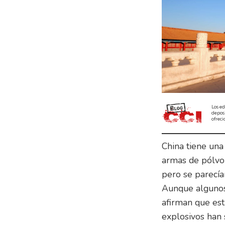
Los ed
depos
ofreci
China tiene una
armas de pólvor
pero se parecí
Aunque algunos 
afirman que esta
explosivos han 