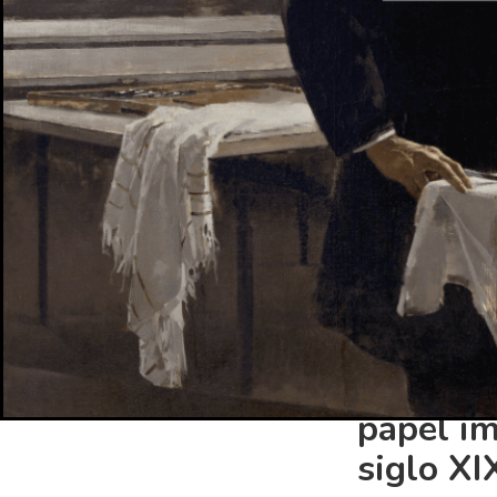
Algunas 
fabricar
Algunas de las 
fuego estaba he
que se envolvía
alcanzaban una 
porque parecían
No se utilizaba
durante las cel
Las arm
papel im
siglo XI