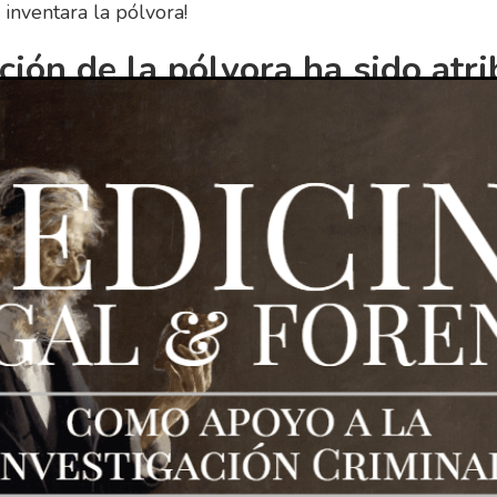
 inventara la pólvora!
ción de la pólvora ha sido atri
os por muchos historiadores.
nda saber que muchos historiadores atribuyen la invenci
hinos. Según estos historiadores, la pólvora fue inventad
o IX por un alquimista llamado Ge Hong. La creó como 
ubrió que podía utilizarse como arma. La pólvora se ha u
oria para diversos fines, como fuegos artificiales y armas.
osivos eran una parte importa
chino y tenían varios diseños.
eran una parte importante del arsenal chino y tenían var
osivos para fabricar fuegos artificiales, minas y bombas
 guerra, la minería y la construcción.