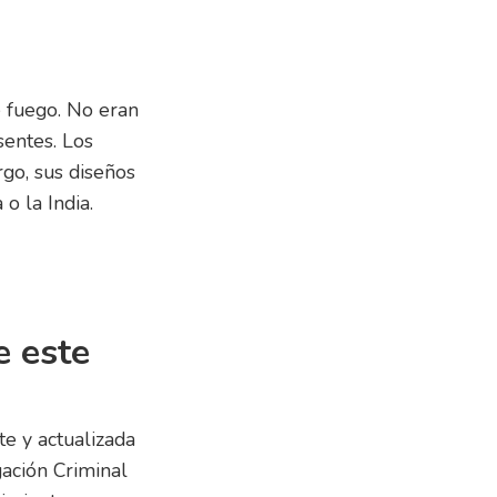
e fuego. No eran
entes. Los
rgo, sus diseños
o la India.
e este
te y actualizada
gación Criminal