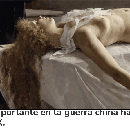
de las primeras armas de fue
on en China.
primeras armas de fuego se fabricaron en China. La pr
cha de bambú y su cañón estaba sellado con cera. Disp
n en papel o tela y se prendían fuego con pólvora. Los 
distancia de 91 metros. Estas armas se llamaban lanza
 lanzas con puntas en llamas.
n con fines militares, sino más bien con fines ceremonia
ebraciones relacionadas con los antepasados o los dioses
as de fuego no desempeñaron
portante en la guerra china ha
X.