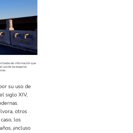
s entradas de información que
l uso de los espacios
enos.
 por su uso de
l siglo XIV,
odernas.
lvora, otros
caso, los
ños, ¡incluso