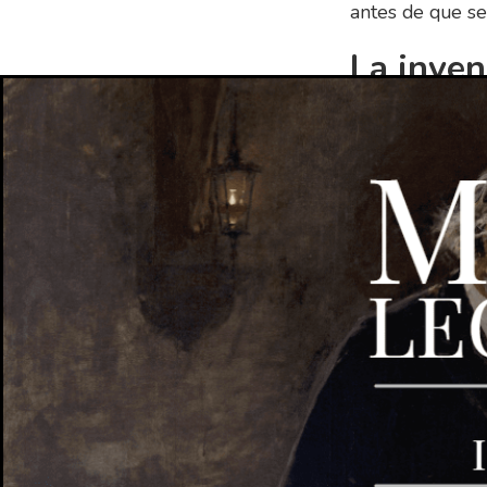
antes de que se
La inven
los chin
Quizá le sorpre
pólvora a los c
durante el sigl
pero luego desc
largo de la hist
Los expl
arsenal 
Los explosivos 
Utilizaban expl
utilizaban en la