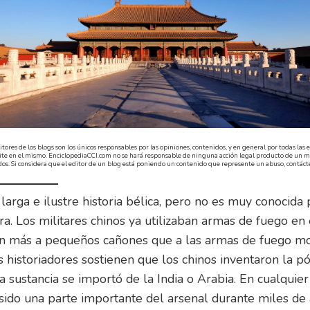
itores de los blogs son los únicos responsables por las opiniones, contenidos, y en general por todas la
ite en el mismo. EnciclopediaCCI.com no se hará responsable de ninguna acción legal producto de un ma
dos. Si considera que el editor de un blog está poniendo un contenido que represente un abuso, contáct
 larga e ilustre historia bélica, pero no es muy conocida
a. Los militares chinos ya utilizaban armas de fuego en e
an más a pequeños cañones que a las armas de fuego m
historiadores sostienen que los chinos inventaron la pó
 sustancia se importó de la India o Arabia. En cualquier 
sido una parte importante del arsenal durante miles de a