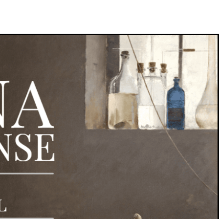
zación
La planificación
ificar,
mental en el
rsos se