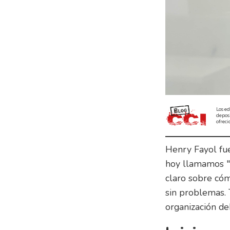
Los ed
depos
ofreci
Henry Fayol fue
hoy llamamos "T
claro sobre cóm
sin problemas.
organización de