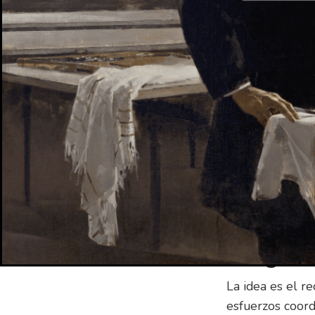
Organiza
Para alcanzar e
organización de
gran empresa y 
administración.
propósito y una
Es importante 
sepa a quién tie
organización. E
panorama genera
que pedir la ap
Dirigir l
La idea es el r
esfuerzos coord