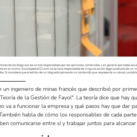
itores de los blogs son los únicos responsables por las opiniones, contenidos, y en general por todas la
ite en el mismo. EnciclopediaCCI.com no se hará responsable de ninguna acción legal producto de un ma
dos. Si considera que el editor de un blog está poniendo un contenido que represente un abuso, contáct
 un ingeniero de minas francés que describió por prime
eoría de la Gestión de Fayol". La teoría dice que hay q
o va a funcionar la empresa y qué pasos hay que dar p
 También habla de cómo los responsables de cada parte
ben comunicarse entre sí y trabajar juntos para alcanzar 