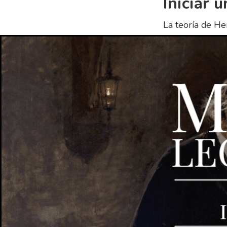
Iniciar 
La teoría de He
Planificar 
Organizar 
Gestionar 
Coordinar 
Controlar 
Planifica
La planificación
es el primer pas
organizar, dirig
proceso de gest
necesitan para 