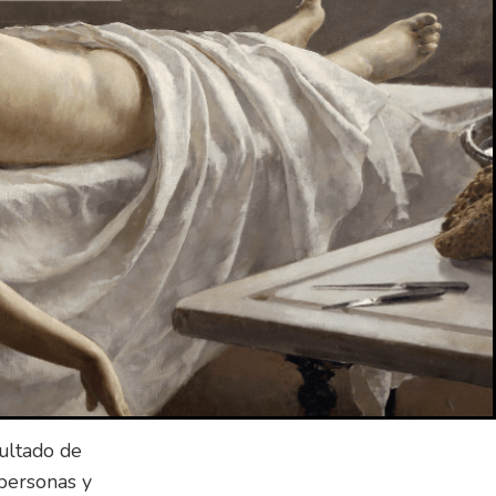
stablece que una
trabaja en una
nzas y
el tiene un
 todo el mundo
a dentro de la
ajan en el
acia sin tener
sultado de
personas y