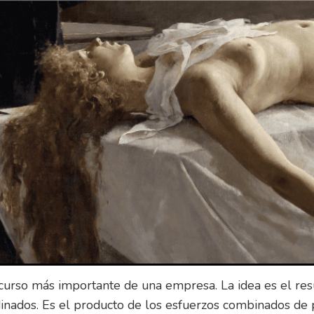
r la idea Organizar la idea
stos objetivos, la teoría de la administración de Fayol e
be dividirse en diferentes ramas. Por ejemplo, si usted 
hay varios departamentos como ventas, marketing, fina
 Cada rama tendrá su propia jerarquía en la que cada niv
 responsabilidad diferentes.
que la cadena de mando esté claramente definida y que
ne que rendir cuentas; esto ayuda a garantizar la eficaci
sto también significa que los empleados saben cómo enc
l, de modo que pueden utilizar sus habilidades con efic
robación de varias personas antes de actuar.
a idea
ecurso más importante de una empresa. La idea es el re
inados. Es el producto de los esfuerzos combinados de 