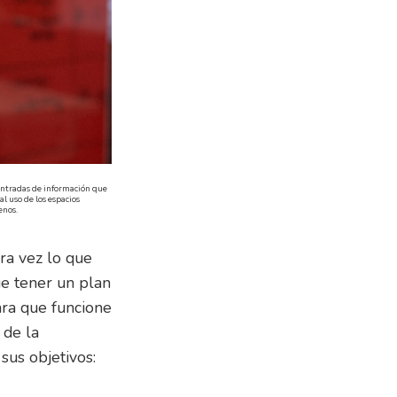
s entradas de información que
l uso de los espacios
enos.
ra vez lo que
ue tener un plan
ara que funcione
 de la
sus objetivos: