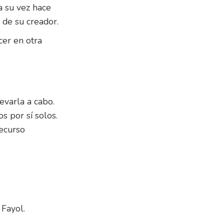
a su vez hace
 de su creador.
cer en otra
evarla a cabo.
s por sí solos.
recurso
 Fayol.