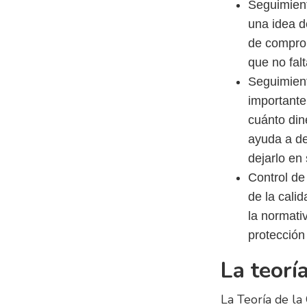
Seguimient
una idea de
de comprob
que no fal
Seguimient
importante
cuánto din
ayuda a de
dejarlo en
Control de 
de la cali
la normati
protección
La teorí
La Teoría de la