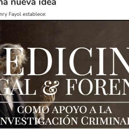
una nueva idea
nry Fayol establece:
la idea
la idea
la idea
los recursos de una idea o de una organización
y supervisar una idea o una organización hasta su finali
r la idea
 es el proceso de crear un plan detallado para una idea. 
o del proceso de gestión, que consta de seis etapas: plan
ir, motivar y controlar. La planificación es un paso funda
ión porque te ayuda a determinar cuánto tiempo y recu
completar tu proyecto u objetivo.